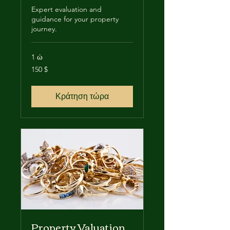
Expert evaluation and
guidance for your property
journey.
1 ώ
150
150 $
δολάρια
ΗΠΑ
Κράτηση τώρα
Property Valuation